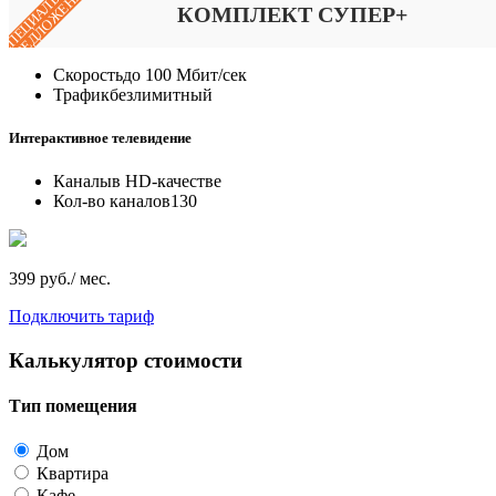
СПЕЦИАЛЬНОЕ
ПРЕДЛОЖЕНИЕ
КОМПЛЕКТ СУПЕР+
Скорость
до 100 Мбит/сек
Трафик
безлимитный
Интерактивное телевидение
Каналы
в HD-качестве
Кол-во каналов
130
399 руб./ мес.
Подключить тариф
Калькулятор стоимости
Тип помещения
Дом
Квартира
Кафе