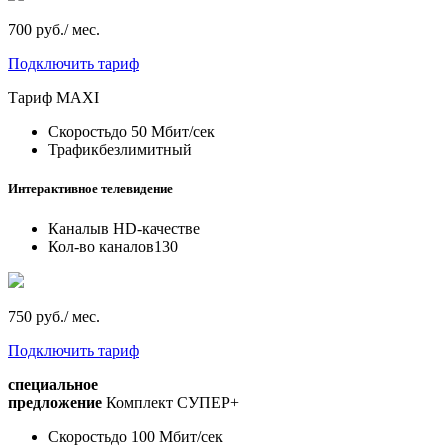
700 руб./ мес.
Подключить тариф
Тариф
MAXI
Скорость
до 50 Мбит/сек
Трафик
безлимитный
Интерактивное телевидение
Каналы
в HD-качестве
Кол-во каналов
130
750 руб./ мес.
Подключить тариф
специальное
предложение
Комплект СУПЕР+
Скорость
до 100 Мбит/сек