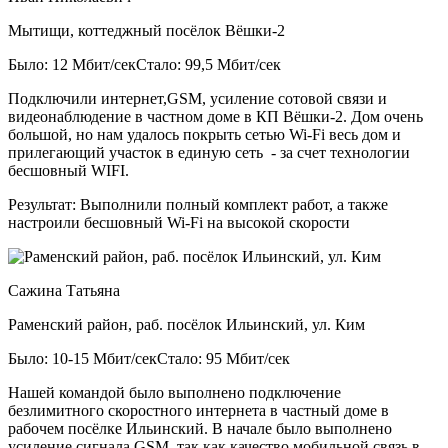
Мытищи, коттеджный посёлок Вёшки-2
Было: 12 Мбит/сек
Стало: 99,5 Мбит/сек
Подключили интернет,GSM, усиление сотовой связи и
видеонаблюдение в частном доме в КП Вёшки-2. Дом очень
большой, но нам удалось покрыть сетью Wi-Fi весь дом и
прилегающий участок в единую сеть - за счет технологии
бесшовный WIFI.
Результат:
Выполнили полный комплект работ, а также
настроили бесшовный Wi-Fi на высокой скорости
Сажина Татьяна
Раменский район, раб. посёлок Ильинский, ул. Ким
Было: 10-15 Мбит/сек
Стало: 95 Мбит/сек
Нашей командой было выполнено подключение
безлимитного скоростного интернета в частный доме в
рабочем посёлке Ильинский. В начале было выполнено
усиление сигнала GSM, так как качество мобильной связь в