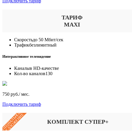
Подключить тариф
ТАРИФ
MAXI
Скорость
до 50 Мбит/сек
Трафик
безлимитный
Интерактивное телевидение
Каналы
в HD-качестве
Кол-во каналов
130
750 руб./ мес.
Подключить тариф
СПЕЦИАЛЬНОЕ
ПРЕДЛОЖЕНИЕ
КОМПЛЕКТ СУПЕР+