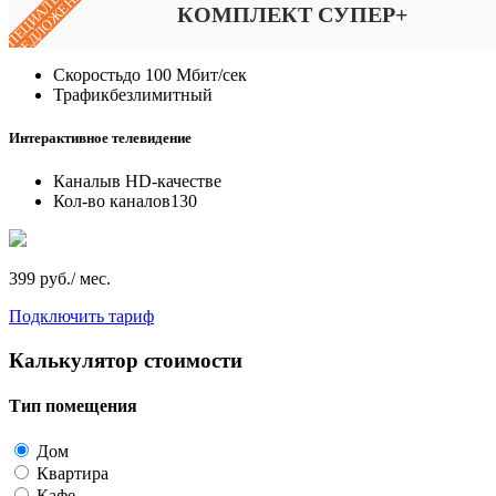
СПЕЦИАЛЬНОЕ
ПРЕДЛОЖЕНИЕ
КОМПЛЕКТ СУПЕР+
Скорость
до 100 Мбит/сек
Трафик
безлимитный
Интерактивное телевидение
Каналы
в HD-качестве
Кол-во каналов
130
399 руб./ мес.
Подключить тариф
Калькулятор стоимости
Тип помещения
Дом
Квартира
Кафе