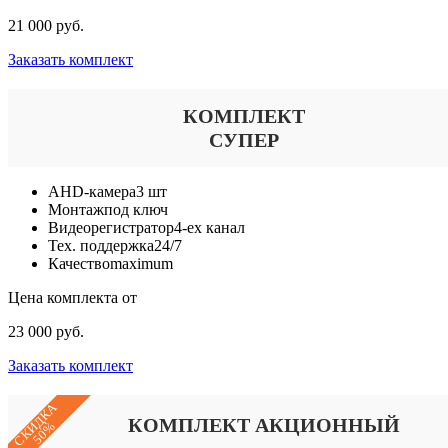
21 000 руб.
Заказать комплект
КОМПЛЕКТ
СУПЕР
AHD-камера
3 шт
Монтаж
под ключ
Видеорегистратор
4-ех канал
Тех. поддержка
24/7
Качество
maximum
Цена комплекта от
23 000 руб.
Заказать комплект
СКИДКА
КОМПЛЕКТ АКЦИОННЫЙ
50%