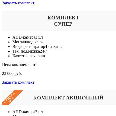
Заказать комплект
КОМПЛЕКТ
СУПЕР
AHD-камера
3 шт
Монтаж
под ключ
Видеорегистратор
4-ех канал
Тех. поддержка
24/7
Качество
maximum
Цена комплекта от
23 000 руб.
Заказать комплект
СКИДКА
КОМПЛЕКТ АКЦИОННЫЙ
50%
AHD-камера
3 шт