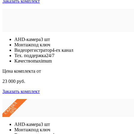
Заказать комплект
AHD-камера
3 шт
Монтаж
под ключ
Видеорегистратор
4-ех канал
Тех. поддержка
24/7
Качество
maximum
Цена комплекта от
23 000 руб.
Заказать комплект
СКИДКА
50%
AHD-камера
3 шт
Монтаж
под ключ