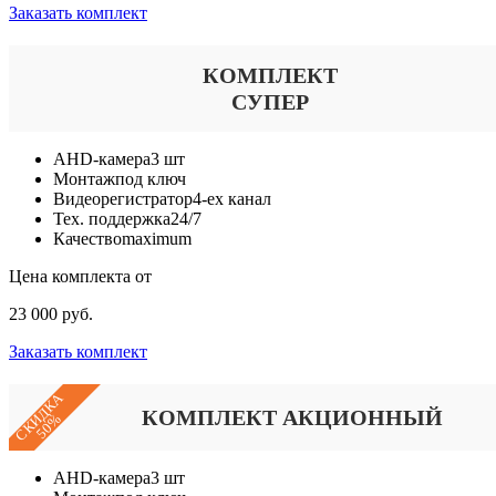
Заказать комплект
КОМПЛЕКТ
СУПЕР
AHD-камера
3 шт
Монтаж
под ключ
Видеорегистратор
4-ех канал
Тех. поддержка
24/7
Качество
maximum
Цена комплекта от
23 000 руб.
Заказать комплект
СКИДКА
КОМПЛЕКТ АКЦИОННЫЙ
50%
AHD-камера
3 шт