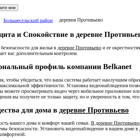
ните мне
деревня Противьево
Большесельский район
щита и Спокойствие в деревне Противье
безопасности для жилья в
деревне Противьево
и ее окрестностя
ает вас дополнительным контролем.
ональный профиль компании Belkanet
ния, чтобы убедиться, что ваша система работает наилучшим об
я максимальной эффективности. Установка видеонаблюдения позв
 Вы можете просматривать видео через мобильное приложение ил
ения вы получите не только защиту, но и уверенность в том, чт
ества для дома в
деревне Противьево
ность вашего дома и комфорт вашей семьи.
В деревне Противьево
мы безопасности. Установить видеонаблюдение в вашем доме в 
комфортной.