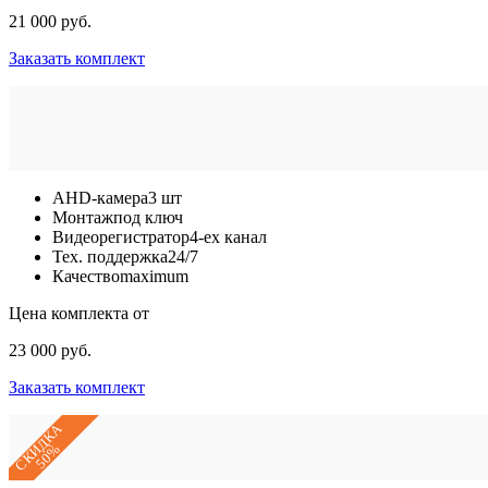
21 000 руб.
Заказать комплект
AHD-камера
3 шт
Монтаж
под ключ
Видеорегистратор
4-ех канал
Тех. поддержка
24/7
Качество
maximum
Цена комплекта от
23 000 руб.
Заказать комплект
СКИДКА
50%