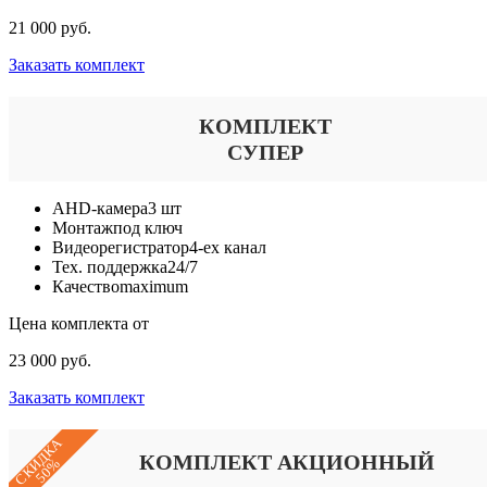
21 000 руб.
Заказать комплект
КОМПЛЕКТ
СУПЕР
AHD-камера
3 шт
Монтаж
под ключ
Видеорегистратор
4-ех канал
Тех. поддержка
24/7
Качество
maximum
Цена комплекта от
23 000 руб.
Заказать комплект
СКИДКА
КОМПЛЕКТ АКЦИОННЫЙ
50%