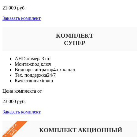
21 000 руб.
Заказать комплект
КОМПЛЕКТ
СУПЕР
AHD-камера
3 шт
Монтаж
под ключ
Видеорегистратор
4-ех канал
Тех. поддержка
24/7
Качество
maximum
Цена комплекта от
23 000 руб.
Заказать комплект
СКИДКА
КОМПЛЕКТ АКЦИОННЫЙ
50%