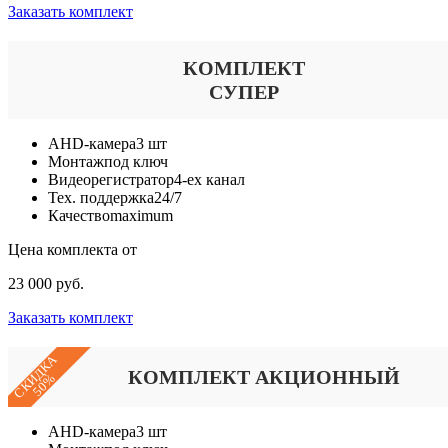
Заказать комплект
КОМПЛЕКТ
СУПЕР
AHD-камера
3 шт
Монтаж
под ключ
Видеорегистратор
4-ех канал
Тех. поддержка
24/7
Качество
maximum
Цена комплекта от
23 000 руб.
Заказать комплект
СКИДКА
КОМПЛЕКТ АКЦИОННЫЙ
50%
AHD-камера
3 шт