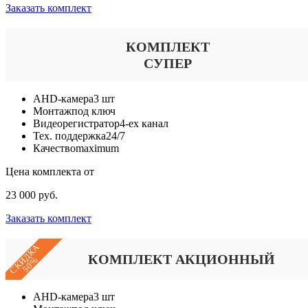
Заказать комплект
КОМПЛЕКТ
СУПЕР
AHD-камера
3 шт
Монтаж
под ключ
Видеорегистратор
4-ех канал
Тех. поддержка
24/7
Качество
maximum
Цена комплекта от
23 000 руб.
Заказать комплект
СКИДКА
КОМПЛЕКТ АКЦИОННЫЙ
50%
AHD-камера
3 шт