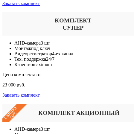
Заказать комплект
КОМПЛЕКТ
СУПЕР
AHD-камера
3 шт
Монтаж
под ключ
Видеорегистратор
4-ех канал
Тех. поддержка
24/7
Качество
maximum
Цена комплекта от
23 000 руб.
Заказать комплект
СКИДКА
КОМПЛЕКТ АКЦИОННЫЙ
50%
AHD-камера
3 шт