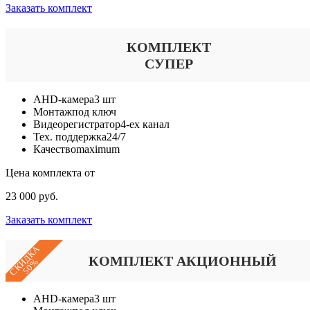
Заказать комплект
КОМПЛЕКТ
СУПЕР
AHD-камера
3 шт
Монтаж
под ключ
Видеорегистратор
4-ех канал
Тех. поддержка
24/7
Качество
maximum
Цена комплекта от
23 000 руб.
Заказать комплект
СКИДКА
КОМПЛЕКТ АКЦИОННЫЙ
50%
AHD-камера
3 шт