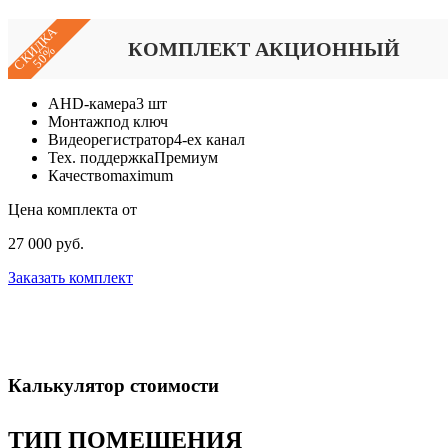
СКИДКА
КОМПЛЕКТ АКЦИОННЫЙ
50%
AHD-камера
3 шт
Монтаж
под ключ
Видеорегистратор
4-ех канал
Тех. поддержка
Премиум
Качество
maximum
Цена комплекта от
27 000 руб.
Заказать комплект
Калькулятор стоимости
ТИП ПОМЕЩЕНИЯ