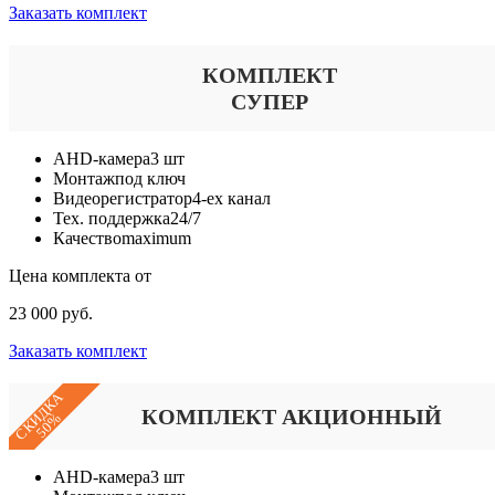
Заказать комплект
КОМПЛЕКТ
СУПЕР
AHD-камера
3 шт
Монтаж
под ключ
Видеорегистратор
4-ех канал
Тех. поддержка
24/7
Качество
maximum
Цена комплекта от
23 000 руб.
Заказать комплект
СКИДКА
КОМПЛЕКТ АКЦИОННЫЙ
50%
AHD-камера
3 шт