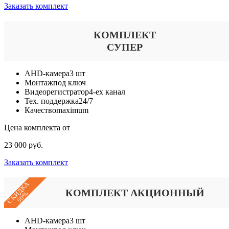
Заказать комплект
КОМПЛЕКТ
СУПЕР
AHD-камера
3 шт
Монтаж
под ключ
Видеорегистратор
4-ех канал
Тех. поддержка
24/7
Качество
maximum
Цена комплекта от
23 000 руб.
Заказать комплект
СКИДКА
КОМПЛЕКТ АКЦИОННЫЙ
50%
AHD-камера
3 шт