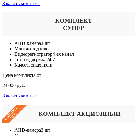
Заказать комплект
КОМПЛЕКТ
СУПЕР
AHD-камера
3 шт
Монтаж
под ключ
Видеорегистратор
4-ех канал
Тех. поддержка
24/7
Качество
maximum
Цена комплекта от
23 000 руб.
Заказать комплект
СКИДКА
КОМПЛЕКТ АКЦИОННЫЙ
50%
AHD-камера
3 шт