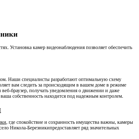
зники
стях. Установка камер видеонаблюдения позволяет обеспечить
разом. Наши специалисты разработают оптимальную схему
оляет вам следить за происходящим в вашем доме в режиме
и веб-браузер, получать уведомления о движении и даже
о ваша собственность находится под надежным контролем.
и
ики
, где спокойствие и сохранность имущества важны, камеры
село Никола-Березникипредоставляет ряд значительных