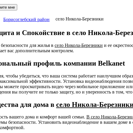
ните мне
село Никола-Березники
Борисоглебский район
щита и Спокойствие в село Никола-Бере
безопасности для жилья в
село Никола-Березники
и ее окрестно
ает вас дополнительным контролем.
ональный профиль компании Belkanet
ния, чтобы убедиться, что ваша система работает наилучшим об
я максимальной эффективности. Установка видеонаблюдения позв
 Вы можете просматривать видео через мобильное приложение ил
ения вы получите не только защиту, но и уверенность в том, чт
ества для дома в
село Никола-Березник
ность вашего дома и комфорт вашей семьи.
В село Никола-Березн
мы безопасности. Установить видеонаблюдение в вашем доме в 
комфортной.