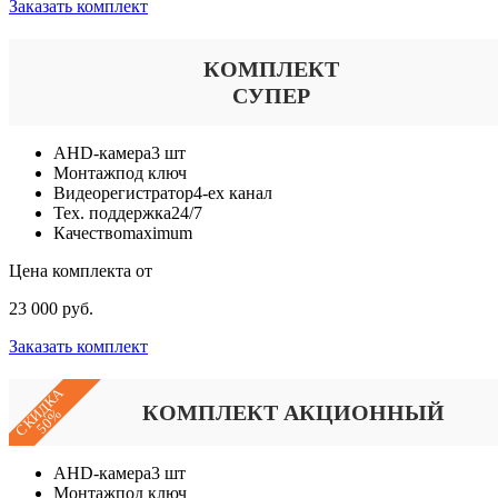
Заказать комплект
КОМПЛЕКТ
СУПЕР
AHD-камера
3 шт
Монтаж
под ключ
Видеорегистратор
4-ех канал
Тех. поддержка
24/7
Качество
maximum
Цена комплекта от
23 000 руб.
Заказать комплект
СКИДКА
КОМПЛЕКТ АКЦИОННЫЙ
50%
AHD-камера
3 шт
Монтаж
под ключ