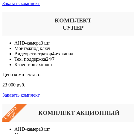
Заказать комплект
КОМПЛЕКТ
СУПЕР
AHD-камера
3 шт
Монтаж
под ключ
Видеорегистратор
4-ех канал
Тех. поддержка
24/7
Качество
maximum
Цена комплекта от
23 000 руб.
Заказать комплект
СКИДКА
КОМПЛЕКТ АКЦИОННЫЙ
50%
AHD-камера
3 шт