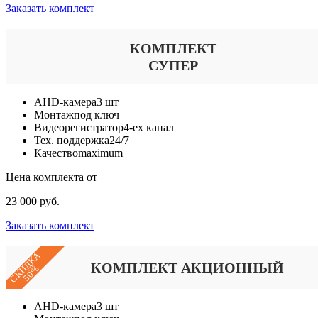
Заказать комплект
КОМПЛЕКТ
СУПЕР
AHD-камера
3 шт
Монтаж
под ключ
Видеорегистратор
4-ех канал
Тех. поддержка
24/7
Качество
maximum
Цена комплекта от
23 000 руб.
Заказать комплект
СКИДКА
КОМПЛЕКТ АКЦИОННЫЙ
50%
AHD-камера
3 шт