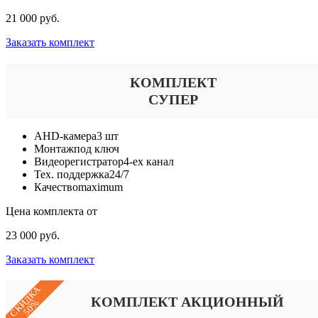
21 000 руб.
Заказать комплект
КОМПЛЕКТ
СУПЕР
AHD-камера
3 шт
Монтаж
под ключ
Видеорегистратор
4-ех канал
Тех. поддержка
24/7
Качество
maximum
Цена комплекта от
23 000 руб.
Заказать комплект
СКИДКА
КОМПЛЕКТ АКЦИОННЫЙ
50%