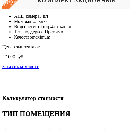
СКИДКА
КОМПЛЕКТ АКЦИОННЫЙ
50%
AHD-камера
3 шт
Монтаж
под ключ
Видеорегистратор
4-ех канал
Тех. поддержка
Премиум
Качество
maximum
Цена комплекта от
27 000 руб.
Заказать комплект
Калькулятор стоимости
ТИП ПОМЕЩЕНИЯ