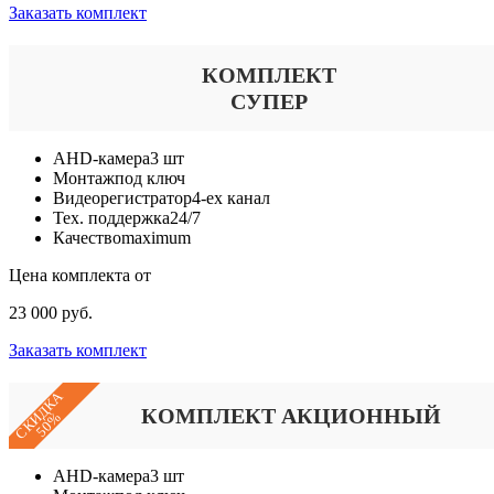
Заказать комплект
КОМПЛЕКТ
СУПЕР
AHD-камера
3 шт
Монтаж
под ключ
Видеорегистратор
4-ех канал
Тех. поддержка
24/7
Качество
maximum
Цена комплекта от
23 000 руб.
Заказать комплект
СКИДКА
КОМПЛЕКТ АКЦИОННЫЙ
50%
AHD-камера
3 шт