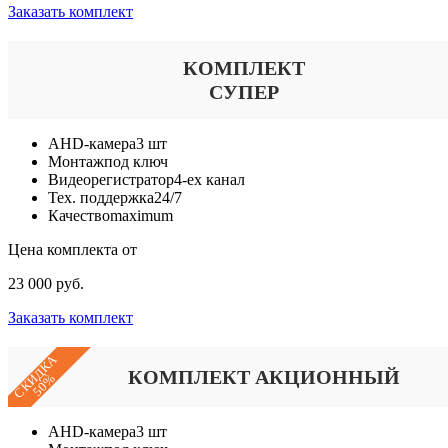
Заказать комплект
КОМПЛЕКТ
СУПЕР
AHD-камера
3 шт
Монтаж
под ключ
Видеорегистратор
4-ех канал
Тех. поддержка
24/7
Качество
maximum
Цена комплекта от
23 000 руб.
Заказать комплект
СКИДКА
КОМПЛЕКТ АКЦИОННЫЙ
50%
AHD-камера
3 шт