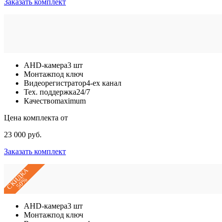
Заказать комплект
AHD-камера
3 шт
Монтаж
под ключ
Видеорегистратор
4-ех канал
Тех. поддержка
24/7
Качество
maximum
Цена комплекта от
23 000 руб.
Заказать комплект
СКИДКА
50%
AHD-камера
3 шт
Монтаж
под ключ