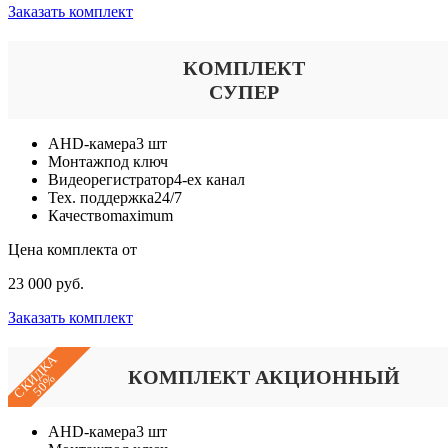
Заказать комплект
КОМПЛЕКТ
СУПЕР
AHD-камера
3 шт
Монтаж
под ключ
Видеорегистратор
4-ех канал
Тех. поддержка
24/7
Качество
maximum
Цена комплекта от
23 000 руб.
Заказать комплект
СКИДКА
КОМПЛЕКТ АКЦИОННЫЙ
50%
AHD-камера
3 шт