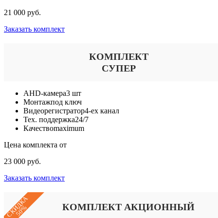
21 000 руб.
Заказать комплект
КОМПЛЕКТ
СУПЕР
AHD-камера
3 шт
Монтаж
под ключ
Видеорегистратор
4-ех канал
Тех. поддержка
24/7
Качество
maximum
Цена комплекта от
23 000 руб.
Заказать комплект
СКИДКА
КОМПЛЕКТ АКЦИОННЫЙ
50%