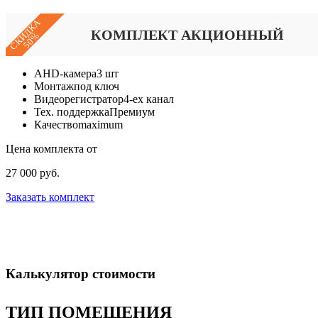
СКИДКА
КОМПЛЕКТ АКЦИОННЫЙ
50%
AHD-камера
3 шт
Монтаж
под ключ
Видеорегистратор
4-ех канал
Тех. поддержка
Премиум
Качество
maximum
Цена комплекта от
27 000 руб.
Заказать комплект
Калькулятор стоимости
ТИП ПОМЕЩЕНИЯ