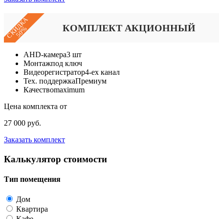
СКИДКА
КОМПЛЕКТ АКЦИОННЫЙ
50%
AHD-камера
3 шт
Монтаж
под ключ
Видеорегистратор
4-ех канал
Тех. поддержка
Премиум
Качество
maximum
Цена комплекта от
27 000 руб.
Заказать комплект
Калькулятор стоимости
Тип помещения
Дом
Квартира
Кафе