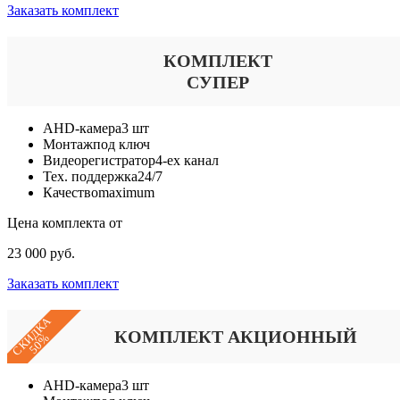
Заказать комплект
КОМПЛЕКТ
СУПЕР
AHD-камера
3 шт
Монтаж
под ключ
Видеорегистратор
4-ех канал
Тех. поддержка
24/7
Качество
maximum
Цена комплекта от
23 000 руб.
Заказать комплект
СКИДКА
КОМПЛЕКТ АКЦИОННЫЙ
50%
AHD-камера
3 шт