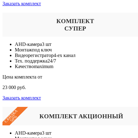
Заказать комплект
КОМПЛЕКТ
СУПЕР
AHD-камера
3 шт
Монтаж
под ключ
Видеорегистратор
4-ех канал
Тех. поддержка
24/7
Качество
maximum
Цена комплекта от
23 000 руб.
Заказать комплект
СКИДКА
КОМПЛЕКТ АКЦИОННЫЙ
50%
AHD-камера
3 шт