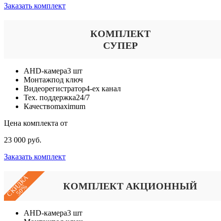
Заказать комплект
КОМПЛЕКТ
СУПЕР
AHD-камера
3 шт
Монтаж
под ключ
Видеорегистратор
4-ех канал
Тех. поддержка
24/7
Качество
maximum
Цена комплекта от
23 000 руб.
Заказать комплект
СКИДКА
КОМПЛЕКТ АКЦИОННЫЙ
50%
AHD-камера
3 шт