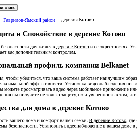
ните мне
деревня Котово
Гаврилов-Ямский район
ита и Спокойствие в деревне Котово
безопасности для жилья в
деревне Котово
и ее окрестностях. Ус
ает вас дополнительным контролем.
ональный профиль компании Belkanet
ния, чтобы убедиться, что ваша система работает наилучшим об
я максимальной эффективности. Установка видеонаблюдения позв
 Вы можете просматривать видео через мобильное приложение ил
ения вы получите не только защиту, но и уверенность в том, чт
ества для дома в
деревне Котово
ность вашего дома и комфорт вашей семьи.
В деревне Котово
, гд
мы безопасности. Установить видеонаблюдение в вашем доме в 