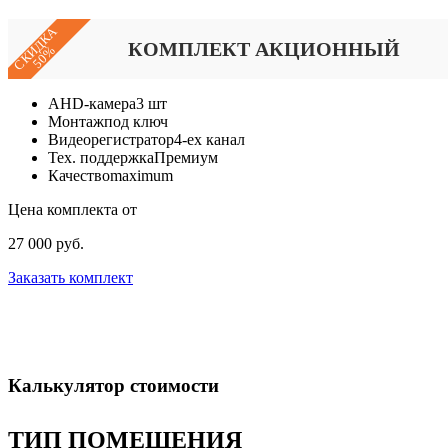
СКИДКА
КОМПЛЕКТ АКЦИОННЫЙ
50%
AHD-камера
3 шт
Монтаж
под ключ
Видеорегистратор
4-ех канал
Тех. поддержка
Премиум
Качество
maximum
Цена комплекта от
27 000 руб.
Заказать комплект
Калькулятор стоимости
ТИП ПОМЕЩЕНИЯ