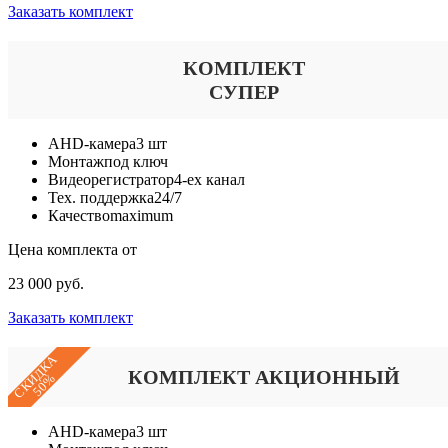
Заказать комплект
КОМПЛЕКТ
СУПЕР
AHD-камера
3 шт
Монтаж
под ключ
Видеорегистратор
4-ех канал
Тех. поддержка
24/7
Качество
maximum
Цена комплекта от
23 000 руб.
Заказать комплект
СКИДКА
КОМПЛЕКТ АКЦИОННЫЙ
50%
AHD-камера
3 шт