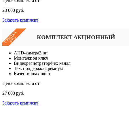
Цена комплекта от
23 000 руб.
Заказать комплект
СКИДКА
КОМПЛЕКТ АКЦИОННЫЙ
50%
AHD-камера
3 шт
Монтаж
под ключ
Видеорегистратор
4-ех канал
Тех. поддержка
Премиум
Качество
maximum
Цена комплекта от
27 000 руб.
Заказать комплект