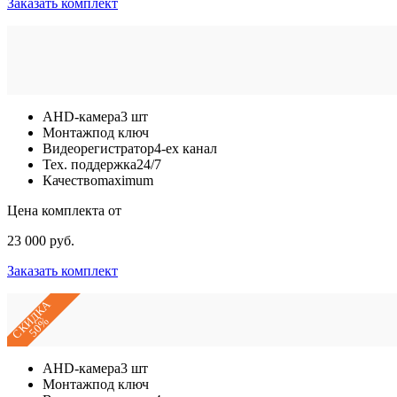
Заказать комплект
AHD-камера
3 шт
Монтаж
под ключ
Видеорегистратор
4-ех канал
Тех. поддержка
24/7
Качество
maximum
Цена комплекта от
23 000 руб.
Заказать комплект
СКИДКА
50%
AHD-камера
3 шт
Монтаж
под ключ