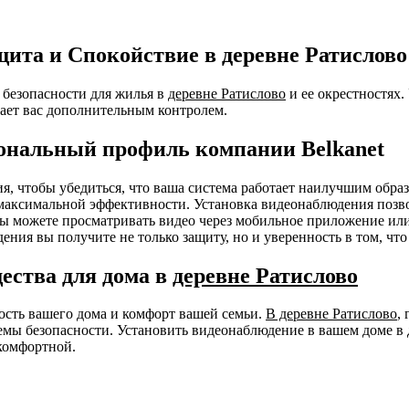
ита и Спокойствие в деревне Ратислово
безопасности для жилья в
деревне Ратислово
и ее окрестностях.
ает вас дополнительным контролем.
ональный профиль компании Belkanet
ния, чтобы убедиться, что ваша система работает наилучшим об
я максимальной эффективности. Установка видеонаблюдения позв
 Вы можете просматривать видео через мобильное приложение ил
ения вы получите не только защиту, но и уверенность в том, чт
ества для дома в
деревне Ратислово
ность вашего дома и комфорт вашей семьи.
В деревне Ратислово
,
мы безопасности. Установить видеонаблюдение в вашем доме в 
комфортной.