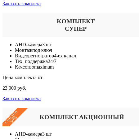
Заказать комплект
КОМПЛЕКТ
СУПЕР
AHD-камера
3 шт
Монтаж
под ключ
Видеорегистратор
4-ех канал
Тех. поддержка
24/7
Качество
maximum
Цена комплекта от
23 000 руб.
Заказать комплект
СКИДКА
КОМПЛЕКТ АКЦИОННЫЙ
50%
AHD-камера
3 шт