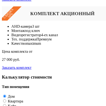
СКИДКА
КОМПЛЕКТ АКЦИОННЫЙ
50%
AHD-камера
3 шт
Монтаж
под ключ
Видеорегистратор
4-ех канал
Тех. поддержка
Премиум
Качество
maximum
Цена комплекта от
27 000 руб.
Заказать комплект
Калькулятор стоимости
Тип помещения
Дом
Квартира
Кафе