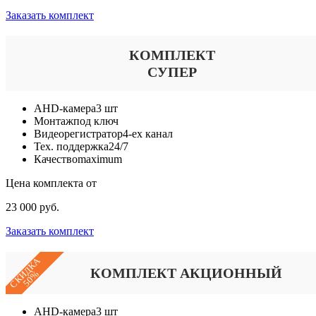
Заказать комплект
КОМПЛЕКТ
СУПЕР
AHD-камера
3 шт
Монтаж
под ключ
Видеорегистратор
4-ех канал
Тех. поддержка
24/7
Качество
maximum
Цена комплекта от
23 000 руб.
Заказать комплект
СКИДКА
КОМПЛЕКТ АКЦИОННЫЙ
50%
AHD-камера
3 шт