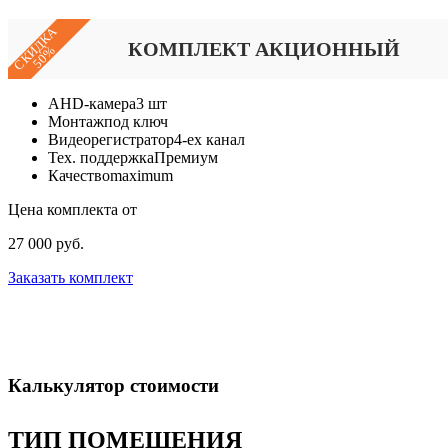
СКИДКА
КОМПЛЕКТ АКЦИОННЫЙ
50%
AHD-камера
3 шт
Монтаж
под ключ
Видеорегистратор
4-ех канал
Тех. поддержка
Премиум
Качество
maximum
Цена комплекта от
27 000 руб.
Заказать комплект
Калькулятор стоимости
ТИП ПОМЕЩЕНИЯ