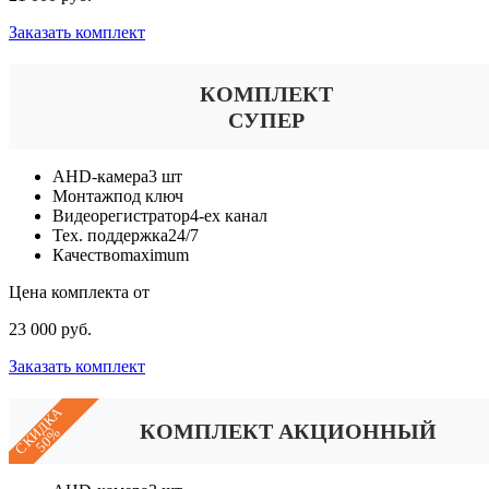
Заказать комплект
КОМПЛЕКТ
СУПЕР
AHD-камера
3 шт
Монтаж
под ключ
Видеорегистратор
4-ех канал
Тех. поддержка
24/7
Качество
maximum
Цена комплекта от
23 000 руб.
Заказать комплект
СКИДКА
КОМПЛЕКТ АКЦИОННЫЙ
50%