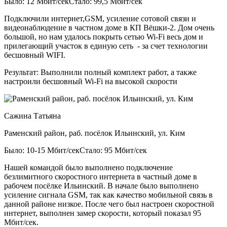
Было: 12 Мбит/сек
Стало: 99,5 Мбит/сек
Подключили интернет,GSM, усиление сотовой связи и
видеонаблюдение в частном доме в КП Вёшки-2. Дом очень
большой, но нам удалось покрыть сетью Wi-Fi весь дом и
прилегающий участок в единую сеть - за счет технологии
бесшовный WIFI.
Результат:
Выполнили полный комплект работ, а также
настроили бесшовный Wi-Fi на высокой скорости
Сажина Татьяна
Раменский район, раб. посёлок Ильинский, ул. Ким
Было: 10-15 Мбит/сек
Стало: 95 Мбит/сек
Нашей командой было выполнено подключение
безлимитного скоростного интернета в частный доме в
рабочем посёлке Ильинский. В начале было выполнено
усиление сигнала GSM, так как качество мобильной связь в
данной районе низкое. После чего был настроен скоростной
интернет, выполнен замер скорости, который показал 95
Мбит/сек.