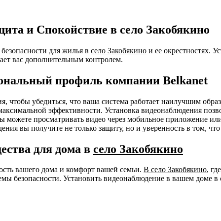
ита и Спокойствие в село Закобякино
безопасности для жилья в
село Закобякино
и ее окрестностях. У
ает вас дополнительным контролем.
ональный профиль компании Belkanet
ния, чтобы убедиться, что ваша система работает наилучшим об
я максимальной эффективности. Установка видеонаблюдения позв
 Вы можете просматривать видео через мобильное приложение ил
ения вы получите не только защиту, но и уверенность в том, чт
ества для дома в
село Закобякино
ность вашего дома и комфорт вашей семьи.
В село Закобякино
, г
мы безопасности. Установить видеонаблюдение в вашем доме в 