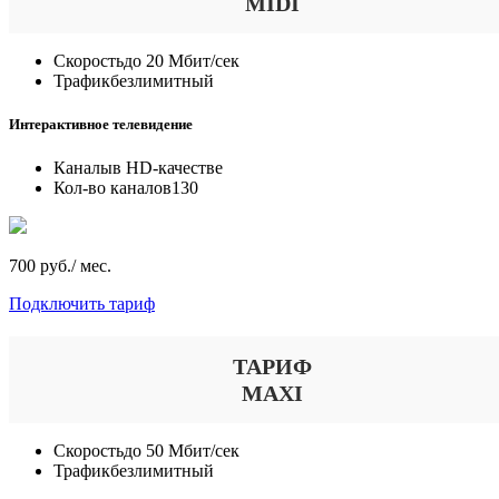
MIDI
Скорость
до 20 Мбит/сек
Трафик
безлимитный
Интерактивное телевидение
Каналы
в HD-качестве
Кол-во каналов
130
700 руб./ мес.
Подключить тариф
ТАРИФ
MAXI
Скорость
до 50 Мбит/сек
Трафик
безлимитный