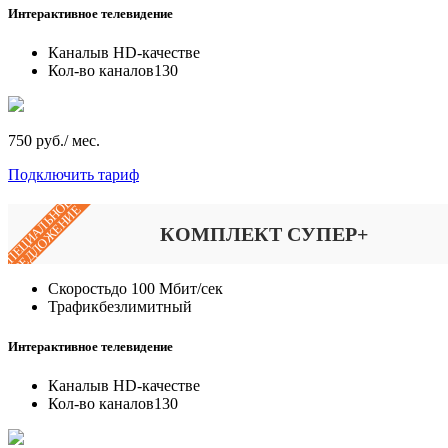
Интерактивное телевидение
Каналы
в HD-качестве
Кол-во каналов
130
750 руб./ мес.
Подключить тариф
СПЕЦИАЛЬНОЕ
ПРЕДЛОЖЕНИЕ
КОМПЛЕКТ СУПЕР+
Скорость
до 100 Мбит/сек
Трафик
безлимитный
Интерактивное телевидение
Каналы
в HD-качестве
Кол-во каналов
130