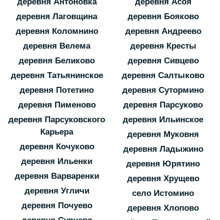
деревня Антоновка
деревня Асоя
деревня Лаговщина
деревня Бояково
деревня Коломнино
деревня Андреево
деревня Велема
деревня Кресты
деревня Беликово
деревня Сивцево
деревня Татьянинское
деревня Салтыково
деревня Потетино
деревня Сутормино
деревня Пименово
деревня Парсуково
деревня Парсуковского
деревня Ильинское
Карьера
деревня Муковня
деревня Кочуково
деревня Ладыжино
деревня Ильенки
деревня Юрятино
деревня Варваренки
деревня Хрущево
деревня Угличи
село Истомино
деревня Почуево
деревня Хлопово