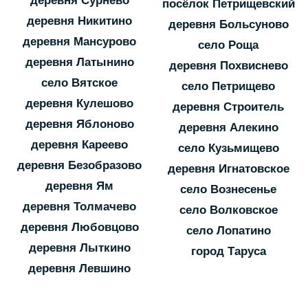
деревня Сурнево
посёлок Петрищевский
деревня Никитино
деревня Больсуново
деревня Мансурово
село Роща
деревня Латынино
деревня Похвиснево
село Вятское
село Петрищево
деревня Кулешово
деревня Строитель
деревня Яблоново
деревня Алекино
деревня Кареево
село Кузьмищево
деревня Безобразово
деревня Игнатовское
деревня Ям
село Вознесенье
деревня Толмачево
село Волковское
деревня Любовцово
село Лопатино
деревня Лыткино
город Таруса
деревня Левшино