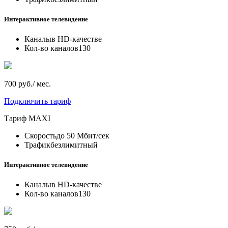
Интерактивное телевидение
Каналы
в HD-качестве
Кол-во каналов
130
700 руб./ мес.
Подключить тариф
Тариф
MAXI
Скорость
до 50 Мбит/сек
Трафик
безлимитный
Интерактивное телевидение
Каналы
в HD-качестве
Кол-во каналов
130