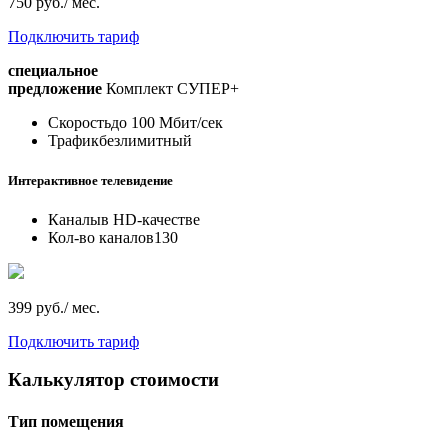
750 руб./ мес.
Подключить тариф
специальное
предложение
Комплект СУПЕР+
Скорость
до 100 Мбит/сек
Трафик
безлимитный
Интерактивное телевидение
Каналы
в HD-качестве
Кол-во каналов
130
399 руб./ мес.
Подключить тариф
Калькулятор стоимости
Тип помещения