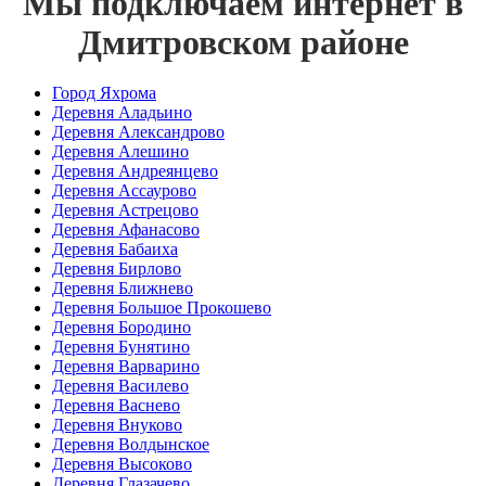
Мы подключаем интернет в
Дмитровском районе
Город Яхрома
Деревня Аладьино
Деревня Александрово
Деревня Алешино
Деревня Андреянцево
Деревня Ассаурово
Деревня Астрецово
Деревня Афанасово
Деревня Бабаиха
Деревня Бирлово
Деревня Ближнево
Деревня Большое Прокошево
Деревня Бородино
Деревня Бунятино
Деревня Варварино
Деревня Василево
Деревня Васнево
Деревня Внуково
Деревня Волдынское
Деревня Высоково
Деревня Глазачево