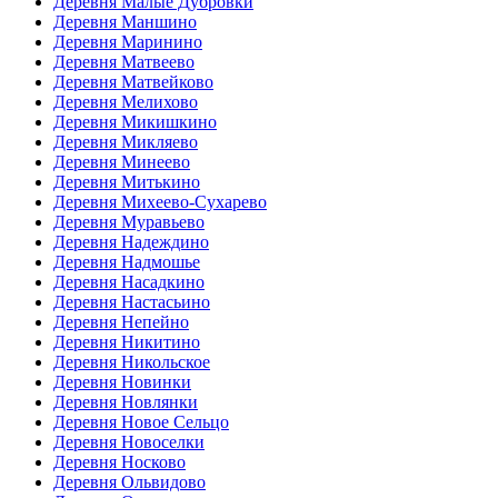
Деревня Малые Дубровки
Деревня Маншино
Деревня Маринино
Деревня Матвеево
Деревня Матвейково
Деревня Мелихово
Деревня Микишкино
Деревня Микляево
Деревня Минеево
Деревня Митькино
Деревня Михеево-Сухарево
Деревня Муравьево
Деревня Надеждино
Деревня Надмошье
Деревня Насадкино
Деревня Настасьино
Деревня Непейно
Деревня Никитино
Деревня Никольское
Деревня Новинки
Деревня Новлянки
Деревня Новое Сельцо
Деревня Новоселки
Деревня Носково
Деревня Ольвидово