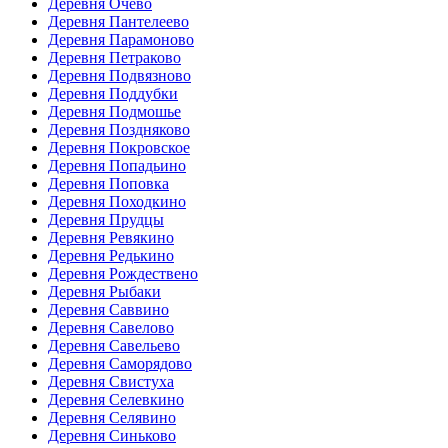
Деревня Очево
Деревня Пантелеево
Деревня Парамоново
Деревня Петраково
Деревня Подвязново
Деревня Поддубки
Деревня Подмошье
Деревня Поздняково
Деревня Покровское
Деревня Попадьино
Деревня Поповка
Деревня Походкино
Деревня Прудцы
Деревня Ревякино
Деревня Редькино
Деревня Рождествено
Деревня Рыбаки
Деревня Саввино
Деревня Савелово
Деревня Савельево
Деревня Саморядово
Деревня Свистуха
Деревня Селевкино
Деревня Селявино
Деревня Синьково