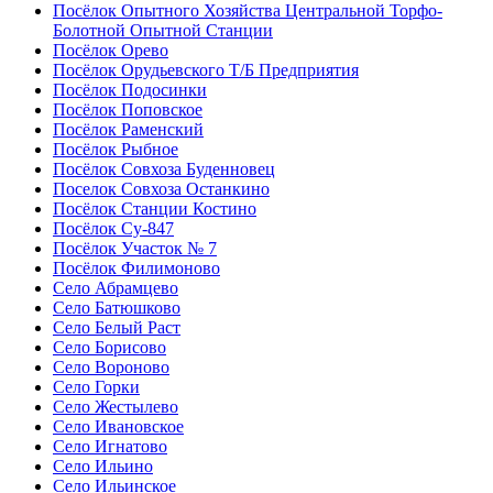
Посёлок Опытного Хозяйства Центральной Торфо-
Болотной Опытной Станции
Посёлок Орево
Посёлок Орудьевского Т/Б Предприятия
Посёлок Подосинки
Посёлок Поповское
Посёлок Раменский
Посёлок Рыбное
Посёлок Совхоза Буденновец
Поселок Совхоза Останкино
Посёлок Станции Костино
Посёлок Су-847
Посёлок Участок № 7
Посёлок Филимоново
Село Абрамцево
Село Батюшково
Село Белый Раст
Село Борисово
Село Вороново
Село Горки
Село Жестылево
Село Ивановское
Село Игнатово
Село Ильино
Село Ильинское