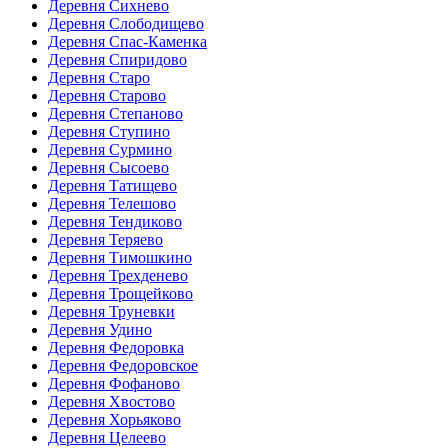
Деревня Сихнево
Деревня Слободищево
Деревня Спас-Каменка
Деревня Спиридово
Деревня Старо
Деревня Старово
Деревня Степаново
Деревня Ступино
Деревня Сурмино
Деревня Сысоево
Деревня Татищево
Деревня Телешово
Деревня Тендиково
Деревня Теряево
Деревня Тимошкино
Деревня Трехденево
Деревня Трощейково
Деревня Труневки
Деревня Удино
Деревня Федоровка
Деревня Федоровское
Деревня Фофаново
Деревня Хвостово
Деревня Хорьяково
Деревня Целеево