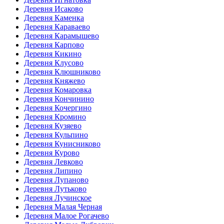
Деревня Исаково
Деревня Каменка
Деревня Караваево
Деревня Карамышево
Деревня Карпово
Деревня Кикино
Деревня Клусово
Деревня Клюшниково
Деревня Княжево
Деревня Комаровка
Деревня Кончинино
Деревня Кочергино
Деревня Кромино
Деревня Кузяево
Деревня Кульпино
Деревня Кунисниково
Деревня Курово
Деревня Левково
Деревня Липино
Деревня Лупаново
Деревня Лутьково
Деревня Лучинское
Деревня Малая Черная
Деревня Малое Рогачево