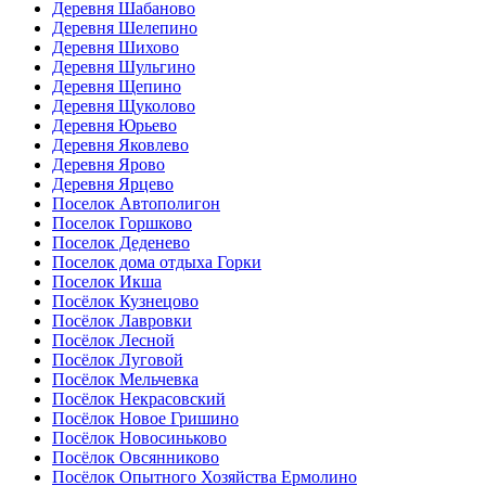
Деревня Шабаново
Деревня Шелепино
Деревня Шихово
Деревня Шульгино
Деревня Щепино
Деревня Щуколово
Деревня Юрьево
Деревня Яковлево
Деревня Ярово
Деревня Ярцево
Поселок Автополигон
Поселок Горшково
Поселок Деденево
Поселок дома отдыха Горки
Поселок Икша
Посёлок Кузнецово
Посёлок Лавровки
Посёлок Лесной
Посёлок Луговой
Посёлок Мельчевка
Посёлок Некрасовский
Посёлок Новое Гришино
Посёлок Новосиньково
Посёлок Овсянниково
Посёлок Опытного Хозяйства Ермолино