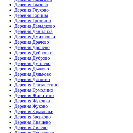
Деревня Глазово
Деревня Глухово
Деревня Горицы
Деревня Гришино
Деревня Давыдково
Деревня Данилиха
Деревня Дмитровка
Деревня Драчево
Деревня Дрочево
Деревня Дубровки
Деревня Дуброво
Деревня Дутшево
Деревня Дьяково
Деревня Дядьково
Деревня Дятлино
Деревня Елизаветино
Деревня Ермолино
Деревня Животино
Деревня Жуковка
Деревня Жуково
Деревня Зараменье
Деревня Зверково
Деревня Ивашево
Деревня Ивлево
Деревня Игнатовка