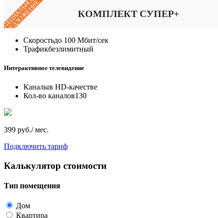
СПЕЦИАЛЬНОЕ
ПРЕДЛОЖЕНИЕ
КОМПЛЕКТ СУПЕР+
Скорость
до 100 Мбит/сек
Трафик
безлимитный
Интерактивное телевидение
Каналы
в HD-качестве
Кол-во каналов
130
399 руб./ мес.
Подключить тариф
Калькулятор стоимости
Тип помещения
Дом
Квартира