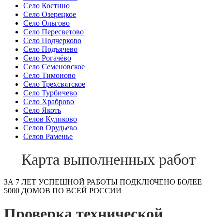
Село Костино
Село Озерецкое
Село Ольгово
Село Пересветово
Село Подчерково
Село Подъячево
Село Рогачёво
Село Семеновское
Село Тимоново
Село Трехсвятское
Село Турбичево
Село Храброво
Село Якоть
Селов Куликово
Селов Орудьево
Селов Раменье
Карта выполненных работ
ЗА 7 ЛЕТ УСПЕШНОЙ РАБОТЫ ПОДКЛЮЧЕНО БОЛЕЕ
5000 ДОМОВ ПО ВСЕЙ РОССИИ
Проверка технической